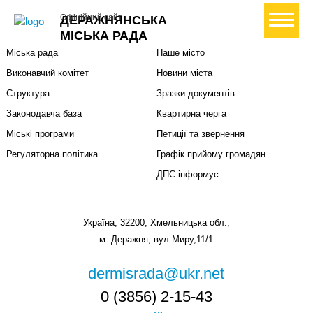
Міська влада
Громадянам
+ Створити петицію
Офіційний сайт
ДЕРАЖНЯНСЬКА
Міський голова
Вони загинули за Україну
МІСЬКА РАДА
Міська рада
Наше місто
Виконавчий комітет
Новини міста
Структура
Зразки документів
Законодавча база
Квартирна черга
Міські програми
Петиції та звернення
Регуляторна політика
Графік прийому громадян
ДПС інформує
Україна, 32200, Хмельницька обл.,
м. Деражня, вул.Миру,11/1
dermisrada@ukr.net
0 (3856) 2-15-43