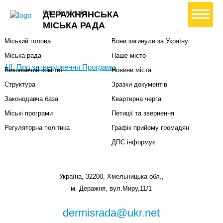
+ Створити петицію
Офіційний сайт
ДЕРАЖНЯНСЬКА
Міська влада
Громадянам
МІСЬКА РАДА
Міський голова
Вони загинули за Україну
Міська рада
Наше місто
18. Про затвердження Програми
Виконавчий комітет
Новини міста
Структура
Зразки документів
Законодавча база
Квартирна черга
Міські програми
Петиції та звернення
Регуляторна політика
Графік прийому громадян
ДПС інформує
Україна, 32200, Хмельницька обл.,
м. Деражня, вул.Миру,11/1
dermisrada@ukr.net