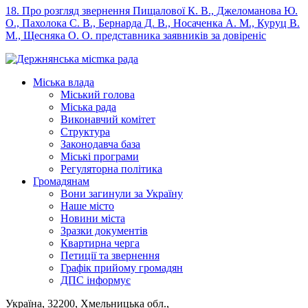
18. Про розгляд звернення Пищалової К. В., Джеломанова Ю.
О., Пахолока С. В., Бернарда Д. В., Носаченка А. М., Куруц В.
М., Щесняка О. О. представника заявників за довіреніс
Міська влада
Міський голова
Міська рада
Виконавчий комітет
Структура
Законодавча база
Міські програми
Регуляторна політика
Громадянам
Вони загинули за Україну
Наше місто
Новини міста
Зразки документів
Квартирна черга
Петиції та звернення
Графік прийому громадян
ДПС інформує
Україна, 32200, Хмельницька обл.,