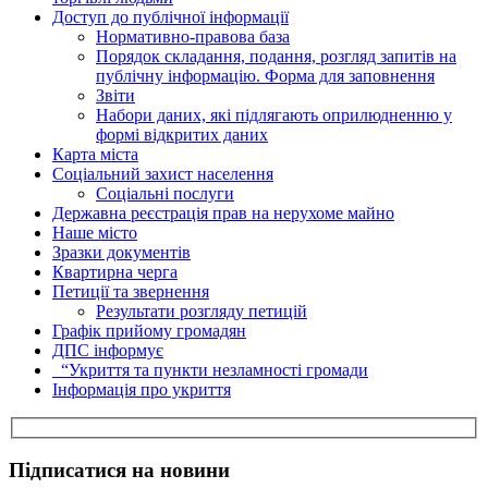
Доступ до публічної інформації
Нормативно-правова база
Порядок складання, подання, розгляд запитів на
публічну інформацію. Форма для заповнення
Звіти
Набори даних, які підлягають оприлюдненню у
формі відкритих даних
Карта міста
Соціальний захист населення
Соціальні послуги
Державна реєстрація прав на нерухоме майно
Наше місто
Зразки документів
Квартирна черга
Петиції та звернення
Результати розгляду петицій
Графік прийому громадян
ДПС інформує
“Укриття та пункти незламності громади
Інформація про укриття
Підписатися на новини