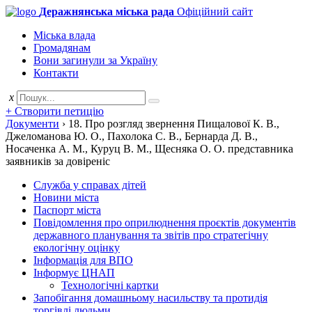
Деражнянська міська рада
Офіційний сайт
Міська влада
Громадянам
Вони загинули за Україну
Контакти
x
+ Створити петицію
Документи
›
18. Про розгляд звернення Пищалової К. В.,
Джеломанова Ю. О., Пахолока С. В., Бернарда Д. В.,
Носаченка А. М., Куруц В. М., Щесняка О. О. представника
заявників за довіреніс
Служба у справах дітей
Новини міста
Паспорт міста
Повідомлення про оприлюднення проєктів документів
державного планування та звітів про стратегічну
екологічну оцінку
Інформація для ВПО
Інформує ЦНАП
Технологічні картки
Запобігання домашньому насильству та протидія
торгівлі людьми