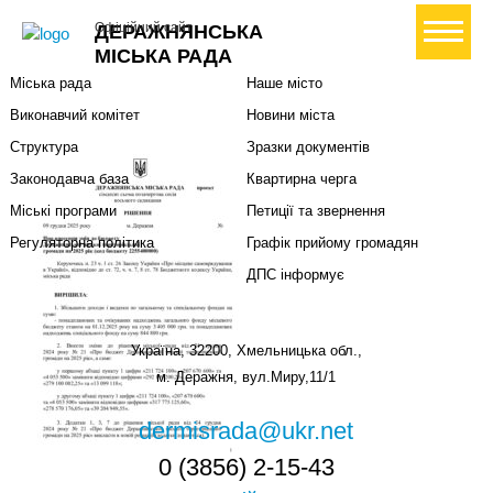
Міська влада
Громадянам
+ Створити петицію
Офіційний сайт
ДЕРАЖНЯНСЬКА
Міський голова
Вони загинули за Україну
МІСЬКА РАДА
Міська рада
Наше місто
Виконавчий комітет
Новини міста
Структура
Зразки документів
Законодавча база
Квартирна черга
Міські програми
Петиції та звернення
Регуляторна політика
Графік прийому громадян
ДПС інформує
Україна, 32200, Хмельницька обл.,
м. Деражня, вул.Миру,11/1
dermisrada@ukr.net
0 (3856) 2-15-43