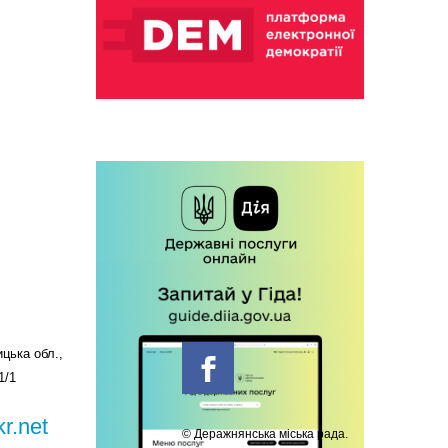
цька обл.,
1/1
r.net
© Деражнянська міська рада.