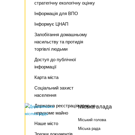
стратегічну екологічну оцінку
Інформація для ВПО
Інформує ЦНАП
Запобігання домашньому
насильству та протидія
торгівлі людьми
Доступ до публічної
інформації
Карта міста
Соціальний захист
населення
Державна реєстрація прав на
Міська влада
нерухоме майно
Міський голова
Наше місто
Міська рада
Зразки документів