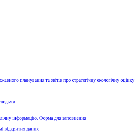
авного планування та звітів про стратегічну екологічну оцінку
 людьми
блічну інформацію. Форма для заповнення
мі відкритих даних