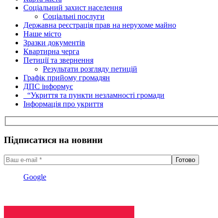
Соціальний захист населення
Соціальні послуги
Державна реєстрація прав на нерухоме майно
Наше місто
Зразки документів
Квартирна черга
Петиції та звернення
Результати розгляду петицій
Графік прийому громадян
ДПС інформує
“Укриття та пункти незламності громади
Інформація про укриття
Підписатися на новини
Google