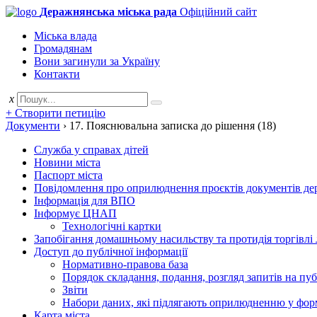
Деражнянська міська рада
Офіційний сайт
Міська влада
Громадянам
Вони загинули за Україну
Контакти
x
+ Створити петицію
Документи
›
17. Пояснювальна записка до рішення (18)
Служба у справах дітей
Новини міста
Паспорт міста
Повідомлення про оприлюднення проєктів документів держ
Інформація для ВПО
Інформує ЦНАП
Технологічні картки
Запобігання домашньому насильству та протидія торгівлі
Доступ до публічної інформації
Нормативно-правова база
Порядок складання, подання, розгляд запитів на пу
Звіти
Набори даних, які підлягають оприлюдненню у фор
Карта міста