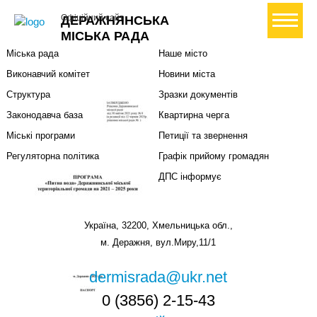
Міська влада
Громадянам
+ Створити петицію
Офіційний сайт
ДЕРАЖНЯНСЬКА
Міський голова
Вони загинули за Україну
МІСЬКА РАДА
Міська рада
Наше місто
Виконавчий комітет
Новини міста
Структура
Зразки документів
Законодавча база
Квартирна черга
Міські програми
Петиції та звернення
Регуляторна політика
Графік прийому громадян
ДПС інформує
Україна, 32200, Хмельницька обл.,
м. Деражня, вул.Миру,11/1
dermisrada@ukr.net
0 (3856) 2-15-43