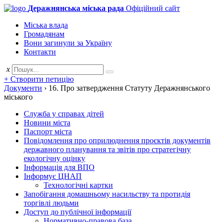
Деражнянська міська рада
Офіційний сайт
Міська влада
Громадянам
Вони загинули за Україну
Контакти
x
+ Створити петицію
Документи
›
16. Про затвердження Статуту Деражнянського
міського
Служба у справах дітей
Новини міста
Паспорт міста
Повідомлення про оприлюднення проєктів документів
державного планування та звітів про стратегічну
екологічну оцінку
Інформація для ВПО
Інформує ЦНАП
Технологічні картки
Запобігання домашньому насильству та протидія
торгівлі людьми
Доступ до публічної інформації
Нормативно-правова база