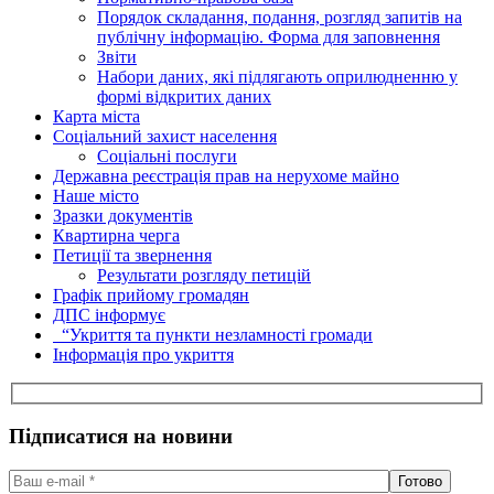
Порядок складання, подання, розгляд запитів на
публічну інформацію. Форма для заповнення
Звіти
Набори даних, які підлягають оприлюдненню у
формі відкритих даних
Карта міста
Соціальний захист населення
Соціальні послуги
Державна реєстрація прав на нерухоме майно
Наше місто
Зразки документів
Квартирна черга
Петиції та звернення
Результати розгляду петицій
Графік прийому громадян
ДПС інформує
“Укриття та пункти незламності громади
Інформація про укриття
Підписатися на новини