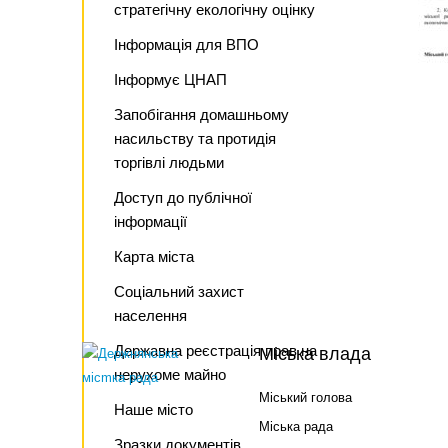
стратегічну екологічну оцінку
Інформація для ВПО
Інформує ЦНАП
Запобігання домашньому
насильству та протидія
торгівлі людьми
Доступ до публічної
інформації
Карта міста
Соціальний захист
населення
Державна реєстрація прав на
Міська влада
нерухоме майно
Міський голова
Наше місто
Міська рада
Зразки документів