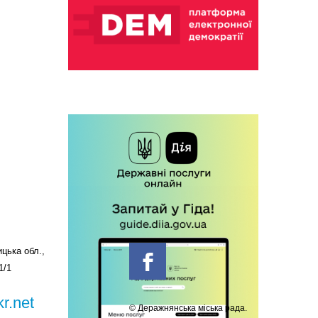
цька обл.,
1/1
r.net
© Деражнянська міська рада.