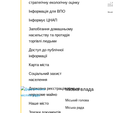
стратегічну екологічну оцінку
Інформація для ВПО
Інформує ЦНАП
Запобігання домашньому
насильству та протидія
торгівлі людьми
Доступ до публічної
інформації
Карта міста
Соціальний захист
населення
Державна реєстрація прав на
Міська влада
нерухоме майно
Міський голова
Наше місто
Міська рада
Зразки документів