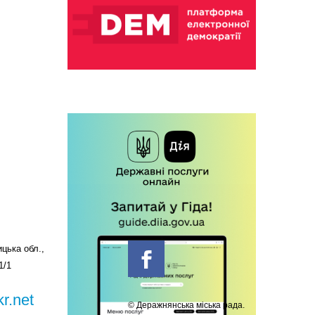
цька обл.,
1/1
r.net
© Деражнянська міська рада.