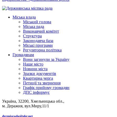
Міська влада
Міський голова
Міська рада
Виконавчий комітет
Структура
Законодавча база
Міські програми
Регуляторна політика
Громадянам
Вони загинули за Україну
Наше місто
Новини міста
Зразки документів
Квартирна черга
Петиції та звернення
Графік прийому громадян
ДПС інформує
Україна, 32200, Хмельницька обл.,
м. Деражня, вул.Миру,11/1
dermisrada@ukr.net