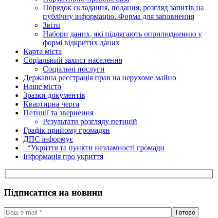
Порядок складання, подання, розгляд запитів на
публічну інформацію. Форма для заповнення
Звіти
Набори даних, які підлягають оприлюдненню у
формі відкритих даних
Карта міста
Соціальний захист населення
Соціальні послуги
Державна реєстрація прав на нерухоме майно
Наше місто
Зразки документів
Квартирна черга
Петиції та звернення
Результати розгляду петицій
Графік прийому громадян
ДПС інформує
“Укриття та пункти незламності громади
Інформація про укриття
Підписатися на новини