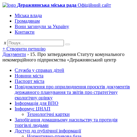
Деражнянська міська рада
Офіційний сайт
Міська влада
Громадянам
Вони загинули за Україну
Контакти
x
+ Створити петицію
Документи
›
15. Про затвердження Статуту комунального
некомерційного підприємства «Деражнянський центр
Служба у справах дітей
Новини міста
Паспорт міста
Повідомлення про оприлюднення проєктів документів
державного планування та звітів про стратегічну
екологічну оцінку
Інформація для ВПО
Інформує ЦНАП
Технологічні картки
Запобігання домашньому насильству та протидія
торгівлі людьми
Доступ до публічної інформації
Нормативно-правова база