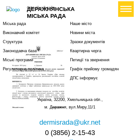
Міська влада
Громадянам
+ Створити петицію
Офіційний сайт
ДЕРАЖНЯНСЬКА
Міський голова
Вони загинули за Україну
МІСЬКА РАДА
Міська рада
Наше місто
Виконавчий комітет
Новини міста
Структура
Зразки документів
Законодавча база
Квартирна черга
Міські програми
Петиції та звернення
Регуляторна політика
Графік прийому громадян
ДПС інформує
Україна, 32200, Хмельницька обл.,
м. Деражня, вул.Миру,11/1
dermisrada@ukr.net
0 (3856) 2-15-43