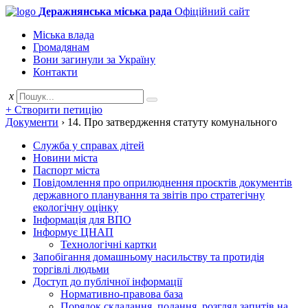
Деражнянська міська рада
Офіційний сайт
Міська влада
Громадянам
Вони загинули за Україну
Контакти
x
+ Створити петицію
Документи
›
14. Про затвердження статуту комунального
Служба у справах дітей
Новини міста
Паспорт міста
Повідомлення про оприлюднення проєктів документів
державного планування та звітів про стратегічну
екологічну оцінку
Інформація для ВПО
Інформує ЦНАП
Технологічні картки
Запобігання домашньому насильству та протидія
торгівлі людьми
Доступ до публічної інформації
Нормативно-правова база
Порядок складання, подання, розгляд запитів на