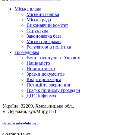
Міська влада
Міський голова
Міська рада
Виконавчий комітет
Структура
Законодавча база
Міські програми
Регуляторна політика
Громадянам
Вони загинули за Україну
Наше місто
Новини міста
Зразки документів
Квартирна черга
Петиції та звернення
Графік прийому громадян
ДПС інформує
Україна, 32200, Хмельницька обл.,
м. Деражня, вул.Миру,11/1
dermisrada@ukr.net
0 (3856) 2-15-43