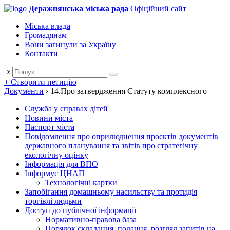
Деражнянська міська рада
Офіційний сайт
Міська влада
Громадянам
Вони загинули за Україну
Контакти
x
+ Створити петицію
Документи
›
14.Про затвердження Статуту комплексного
Служба у справах дітей
Новини міста
Паспорт міста
Повідомлення про оприлюднення проєктів документів
державного планування та звітів про стратегічну
екологічну оцінку
Інформація для ВПО
Інформує ЦНАП
Технологічні картки
Запобігання домашньому насильству та протидія
торгівлі людьми
Доступ до публічної інформації
Нормативно-правова база
Порядок складання, подання, розгляд запитів на