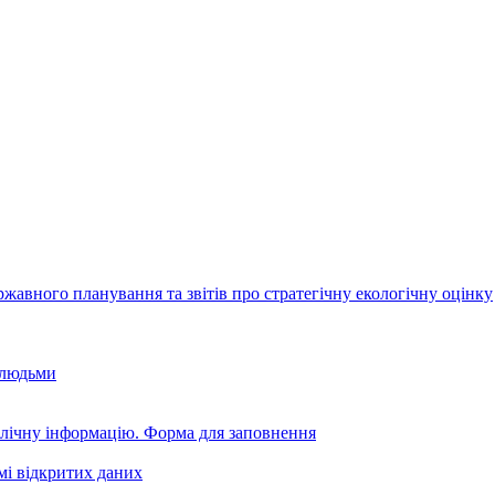
авного планування та звітів про стратегічну екологічну оцінку
 людьми
блічну інформацію. Форма для заповнення
мі відкритих даних