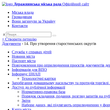
Деражнянська міська рада
Офіційний сайт
Міська влада
Громадянам
Вони загинули за Україну
Контакти
x
+ Створити петицію
Документи
›
14. Про утворення старостинських округів
Служба у справах дітей
Новини міста
Паспорт міста
Повідомлення про оприлюднення проєктів документів держ
Інформація для ВПО
Інформує ЦНАП
Технологічні картки
Запобігання домашньому насильству та протидія торгівлі
Доступ до публічної інформації
Нормативно-правова база
Порядок складання, подання, розгляд запитів на пу
Звіти
Набори даних, які підлягають оприлюдненню у фор
Карта міста