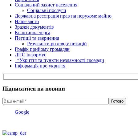
Соціальний захист населення
Соціальні послуги
Державна реєстрація прав на нерухоме майно
Наше місто
Зразки документів
Квартирна черга
Петиції та звернення
Результати розгляду петицій
Графік прийому громадян
ДПС інформує
“Укриття та пункти незламності громади
Інформація про укриття
Підписатися на новини
Google