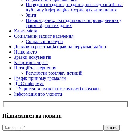
Порядок складання, подання, розгляд запитів на
публічну інформацію. Форма для заповнення
Звіти
Набори даних, які підлягають оприлюдненню у
формі відкритих даних
Карта міста
Соціальний захист населення
Соціальні послуги
Державна реєстрація прав на нерухоме майно
Наше місто
Зразки документів
Квартирна черга
Петиції та звернення
Результати розгляду петицій
Графік прийому громадян
ДПС інформує
“Укриття та пункти незламності громади
Інформація про укриття
Підписатися на новини