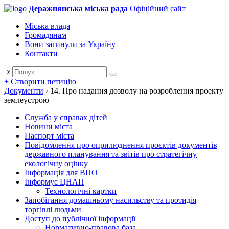
Деражнянська міська рада
Офіційний сайт
Міська влада
Громадянам
Вони загинули за Україну
Контакти
x
+ Створити петицію
Документи
›
14. Про надання дозволу на розроблення проекту
землеустрою
Служба у справах дітей
Новини міста
Паспорт міста
Повідомлення про оприлюднення проєктів документів
державного планування та звітів про стратегічну
екологічну оцінку
Інформація для ВПО
Інформує ЦНАП
Технологічні картки
Запобігання домашньому насильству та протидія
торгівлі людьми
Доступ до публічної інформації
Нормативно-правова база