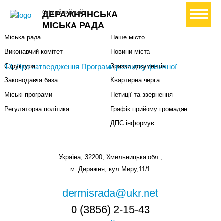
Міська влада
Громадянам
+ Створити петицію
Офіційний сайт
ДЕРАЖНЯНСЬКА
Міський голова
Вони загинули за Україну
МІСЬКА РАДА
Міська рада
Наше місто
Виконавчий комітет
Новини міста
13. Про затвердження Програми розвитку фізичної
Структура
Зразки документів
Законодавча база
Квартирна черга
Міські програми
Петиції та звернення
Регуляторна політика
Графік прийому громадян
ДПС інформує
Україна, 32200, Хмельницька обл.,
м. Деражня, вул.Миру,11/1
dermisrada@ukr.net
0 (3856) 2-15-43