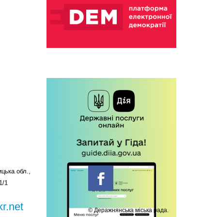
цька обл.,
1/1
r.net
© Деражнянська міська рада.