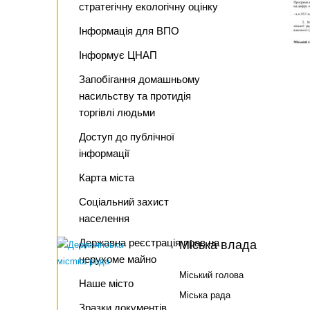
стратегічну екологічну оцінку
Інформація для ВПО
Інформує ЦНАП
Запобігання домашньому
насильству та протидія
торгівлі людьми
Доступ до публічної
інформації
Карта міста
Соціальний захист
населення
Державна реєстрація прав на
Міська влада
нерухоме майно
Міський голова
Наше місто
Міська рада
Зразки документів