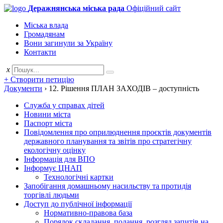
Деражнянська міська рада
Офіційний сайт
Міська влада
Громадянам
Вони загинули за Україну
Контакти
x
+ Створити петицію
Документи
›
12. Рішення ПЛАН ЗАХОДІВ – доступність
Служба у справах дітей
Новини міста
Паспорт міста
Повідомлення про оприлюднення проєктів документів
державного планування та звітів про стратегічну
екологічну оцінку
Інформація для ВПО
Інформує ЦНАП
Технологічні картки
Запобігання домашньому насильству та протидія
торгівлі людьми
Доступ до публічної інформації
Нормативно-правова база
Порядок складання, подання, розгляд запитів на