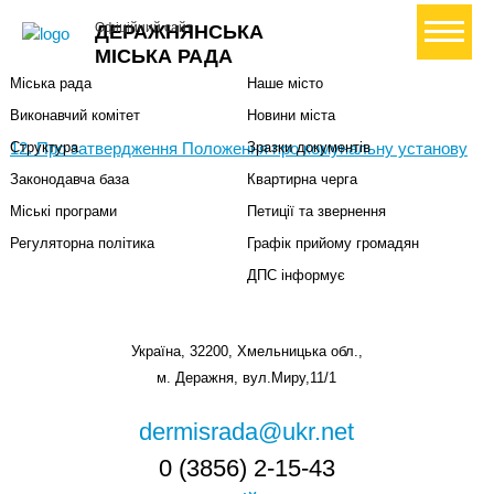
Міська влада
Громадянам
+ Створити петицію
Офіційний сайт
ДЕРАЖНЯНСЬКА
Міський голова
Вони загинули за Україну
МІСЬКА РАДА
Міська рада
Наше місто
Виконавчий комітет
Новини міста
12. Про затвердження Положення про комунальну установу
Структура
Зразки документів
Законодавча база
Квартирна черга
Міські програми
Петиції та звернення
Регуляторна політика
Графік прийому громадян
ДПС інформує
Україна, 32200, Хмельницька обл.,
м. Деражня, вул.Миру,11/1
dermisrada@ukr.net
0 (3856) 2-15-43