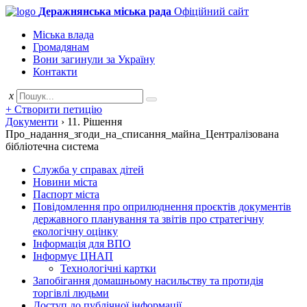
Деражнянська міська рада
Офіційний сайт
Міська влада
Громадянам
Вони загинули за Україну
Контакти
x
+ Створити петицію
Документи
›
11. Рішення
Про_надання_згоди_на_списання_майна_Централізована
бібліотечна система
Служба у справах дітей
Новини міста
Паспорт міста
Повідомлення про оприлюднення проєктів документів
державного планування та звітів про стратегічну
екологічну оцінку
Інформація для ВПО
Інформує ЦНАП
Технологічні картки
Запобігання домашньому насильству та протидія
торгівлі людьми
Доступ до публічної інформації