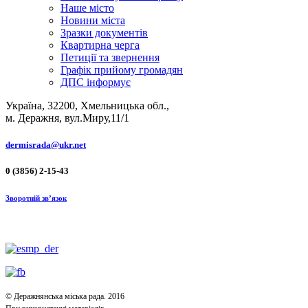
Наше місто
Новини міста
Зразки документів
Квартирна черга
Петиції та звернення
Графік прийому громадян
ДПС інформує
Україна, 32200, Хмельницька обл.,
м. Деражня, вул.Миру,11/1
dermisrada@ukr.net
0 (3856) 2-15-43
Зворотній зв’язок
© Деражнянська міська рада. 2016