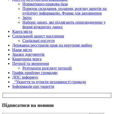
Нормативно-правова база
Порядок складання, подання, розгляд запитів на
публічну інформацію. Форма для заповнення
Звіти
Набори даних, які підлягають оприлюдненню у
формі відкритих даних
Карта міста
Соціальний захист населення
Соціальні послуги
Державна реєстрація прав на нерухоме майно
Наше місто
Зразки документів
Квартирна черга
Петиції та звернення
Результати розгляду петицій
Графік прийому громадян
ДПС інформує
“Укриття та пункти незламності громади
Інформація про укриття
Підписатися на новини