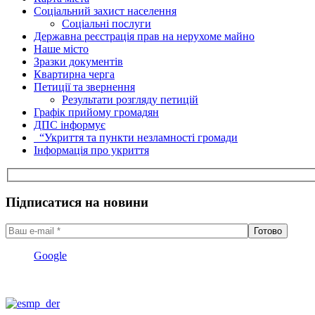
Соціальний захист населення
Соціальні послуги
Державна реєстрація прав на нерухоме майно
Наше місто
Зразки документів
Квартирна черга
Петиції та звернення
Результати розгляду петицій
Графік прийому громадян
ДПС інформує
“Укриття та пункти незламності громади
Інформація про укриття
Підписатися на новини
Google