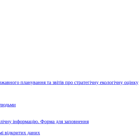
авного планування та звітів про стратегічну екологічну оцінку
 людьми
блічну інформацію. Форма для заповнення
мі відкритих даних