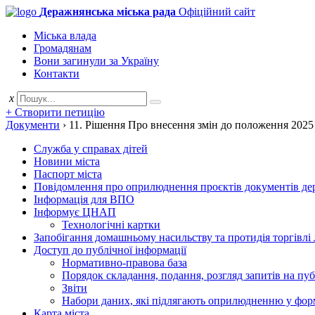
Деражнянська міська рада
Офіційний сайт
Міська влада
Громадянам
Вони загинули за Україну
Контакти
x
+ Створити петицію
Документи
›
11. Рішення Про внесення змін до положення 2025
Служба у справах дітей
Новини міста
Паспорт міста
Повідомлення про оприлюднення проєктів документів держ
Інформація для ВПО
Інформує ЦНАП
Технологічні картки
Запобігання домашньому насильству та протидія торгівлі
Доступ до публічної інформації
Нормативно-правова база
Порядок складання, подання, розгляд запитів на пу
Звіти
Набори даних, які підлягають оприлюдненню у фор
Карта міста