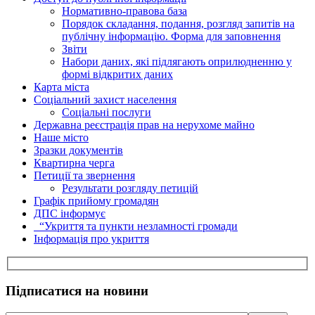
Нормативно-правова база
Порядок складання, подання, розгляд запитів на
публічну інформацію. Форма для заповнення
Звіти
Набори даних, які підлягають оприлюдненню у
формі відкритих даних
Карта міста
Соціальний захист населення
Соціальні послуги
Державна реєстрація прав на нерухоме майно
Наше місто
Зразки документів
Квартирна черга
Петиції та звернення
Результати розгляду петицій
Графік прийому громадян
ДПС інформує
“Укриття та пункти незламності громади
Інформація про укриття
Підписатися на новини