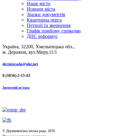
Наше місто
Новини міста
Зразки документів
Квартирна черга
Петиції та звернення
Графік прийому громадян
ДПС інформує
Україна, 32200, Хмельницька обл.,
м. Деражня, вул.Миру,11/1
dermisrada@ukr.net
0 (3856) 2-15-43
Зворотній зв’язок
© Деражнянська міська рада. 2016