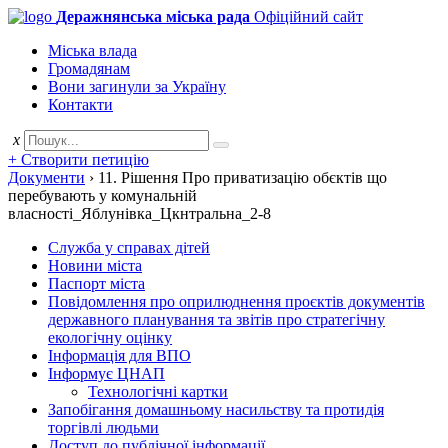
Деражнянська міська рада
Офіційний сайт
Міська влада
Громадянам
Вони загинули за Україну
Контакти
x
+ Створити петицію
Документи
›
11. Рішення Про приватизацію обєктів що
перебувають у комунальній
власності_Яблунівка_Цкнтральна_2-8
Служба у справах дітей
Новини міста
Паспорт міста
Повідомлення про оприлюднення проєктів документів
державного планування та звітів про стратегічну
екологічну оцінку
Інформація для ВПО
Інформує ЦНАП
Технологічні картки
Запобігання домашньому насильству та протидія
торгівлі людьми
Доступ до публічної інформації