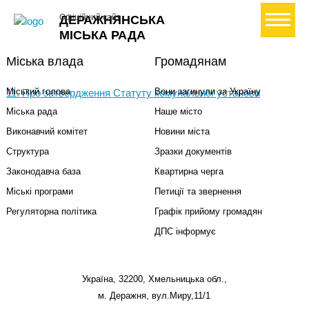
+ Створити петицію
Офіційний сайт
ДЕРАЖНЯНСЬКА
МІСЬКА РАДА
Міська влада
Громадянам
Міський голова
Вони загинули за Україну
11. Про затвердження Статуту комунальної установи
Міська рада
Наше місто
Виконавчий комітет
Новини міста
Структура
Зразки документів
Законодавча база
Квартирна черга
Міські програми
Петиції та звернення
Регуляторна політика
Графік прийому громадян
ДПС інформує
Україна, 32200, Хмельницька обл.,
м. Деражня, вул.Миру,11/1