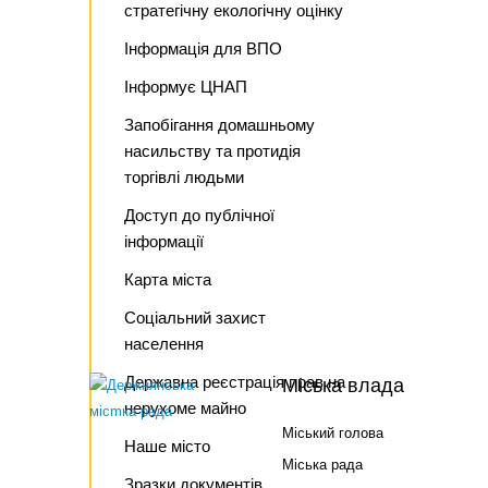
стратегічну екологічну оцінку
Інформація для ВПО
Інформує ЦНАП
Запобігання домашньому
насильству та протидія
торгівлі людьми
Доступ до публічної
інформації
Карта міста
Соціальний захист
населення
Державна реєстрація прав на
Міська влада
нерухоме майно
Міський голова
Наше місто
Міська рада
Зразки документів