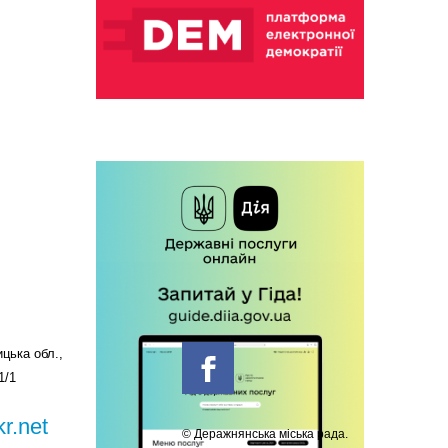
цька обл.,
1/1
r.net
© Деражнянська міська рада.