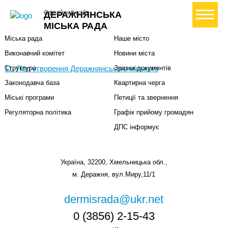
Міська влада
Громадянам
+ Створити петицію
Офіційний сайт
ДЕРАЖНЯНСЬКА
Міський голова
Вони загинули за Україну
МІСЬКА РАДА
Міська рада
Наше місто
Виконавчий комітет
Новини міста
11. Про утворення Деражнянського міського
Структура
Зразки документів
Законодавча база
Квартирна черга
Міські програми
Петиції та звернення
Регуляторна політика
Графік прийому громадян
ДПС інформує
Україна, 32200, Хмельницька обл.,
м. Деражня, вул.Миру,11/1
dermisrada@ukr.net
0 (3856) 2-15-43