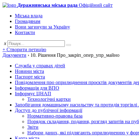
Деражнянська міська рада
Офіційний сайт
Міська влада
Громадянам
Вони загинули за Україну
Контакти
x
+ Створити петицію
Документи
›
10. Рішення Про_закріп_опер_упр_майно
Служба у справах дітей
Новини міста
Паспорт міста
Повідомлення про оприлюднення проєктів документів держ
Інформація для ВПО
Інформує ЦНАП
Технологічні картки
Запобігання домашньому насильству та протидія торгівлі
Доступ до публічної інформації
Нормативно-правова база
Порядок складання, подання, розгляд запитів на пу
Звіти
Набори даних, які підлягають оприлюдненню у фор
Карта міста