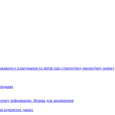
авного планування та звітів про стратегічну екологічну оцінку
 людьми
блічну інформацію. Форма для заповнення
мі відкритих даних