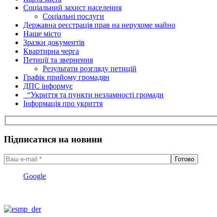
Соціальний захист населення
Соціальні послуги
Державна реєстрація прав на нерухоме майно
Наше місто
Зразки документів
Квартирна черга
Петиції та звернення
Результати розгляду петицій
Графік прийому громадян
ДПС інформує
“Укриття та пункти незламності громади
Інформація про укриття
Підписатися на новини
Google