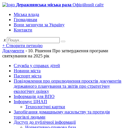
Деражнянська міська рада
Офіційний сайт
Міська влада
Громадянам
Вони загинули за Україну
Контакти
x
+ Створити петицію
Документи
›
10. Рішення Про затвердження програми
святкування на 2025 рік
Служба у справах дітей
Новини міста
Паспорт міста
Повідомлення про оприлюднення проєктів документів
державного планування та звітів про стратегічну
екологічну оцінку
Інформація для ВПО
Інформує ЦНАП
Технологічні картки
Запобігання домашньому насильству та протидія
торгівлі людьми
Доступ до публічної інформації
Нормативно-правова база