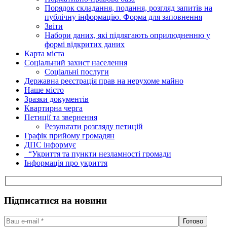
Порядок складання, подання, розгляд запитів на
публічну інформацію. Форма для заповнення
Звіти
Набори даних, які підлягають оприлюдненню у
формі відкритих даних
Карта міста
Соціальний захист населення
Соціальні послуги
Державна реєстрація прав на нерухоме майно
Наше місто
Зразки документів
Квартирна черга
Петиції та звернення
Результати розгляду петицій
Графік прийому громадян
ДПС інформує
“Укриття та пункти незламності громади
Інформація про укриття
Підписатися на новини