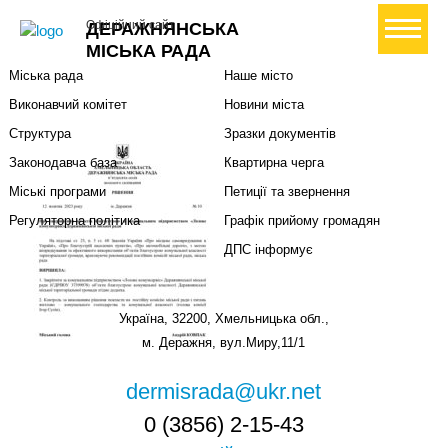
Міська влада
Громадянам
+ Створити петицію
Офіційний сайт
ДЕРАЖНЯНСЬКА
Міський голова
Вони загинули за Україну
МІСЬКА РАДА
Міська рада
Наше місто
Виконавчий комітет
Новини міста
Структура
Зразки документів
Законодавча база
Квартирна черга
Міські програми
Петиції та звернення
Регуляторна політика
Графік прийому громадян
ДПС інформує
Україна, 32200, Хмельницька обл.,
м. Деражня, вул.Миру,11/1
dermisrada@ukr.net
0 (3856) 2-15-43