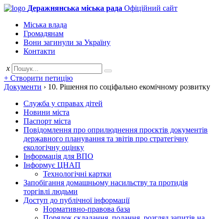
Деражнянська міська рада
Офіційний сайт
Міська влада
Громадянам
Вони загинули за Україну
Контакти
x
+ Створити петицію
Документи
›
10. Рішення по соціфально екомічному розвитку
Служба у справах дітей
Новини міста
Паспорт міста
Повідомлення про оприлюднення проєктів документів
державного планування та звітів про стратегічну
екологічну оцінку
Інформація для ВПО
Інформує ЦНАП
Технологічні картки
Запобігання домашньому насильству та протидія
торгівлі людьми
Доступ до публічної інформації
Нормативно-правова база
Порядок складання, подання, розгляд запитів на