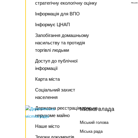
стратегічну екологічну оцінку
Інформація для ВПО
Інформує ЦНАП
Запобігання домашньому
насильству та протидія
торгівлі людьми
Доступ до публічної
інформації
Карта міста
Соціальний захист
населення
Державна реєстрація прав на
Міська влада
нерухоме майно
Міський голова
Наше місто
Міська рада
Зразки документів