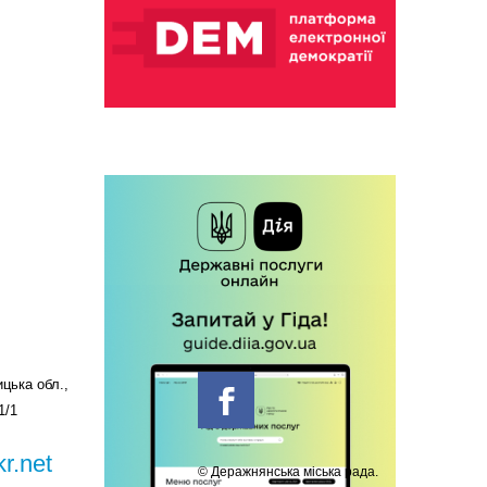
цька обл.,
1/1
r.net
© Деражнянська міська рада.