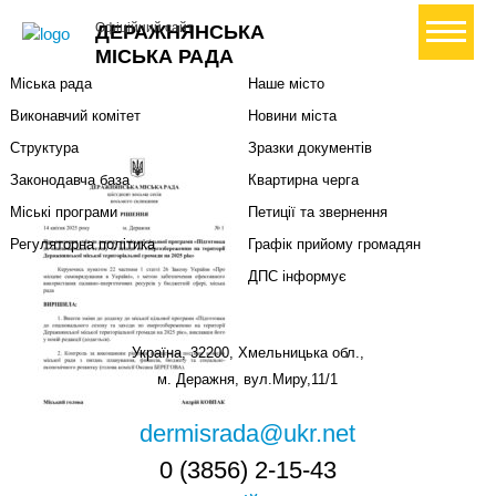
Міська влада
Громадянам
+ Створити петицію
Офіційний сайт
ДЕРАЖНЯНСЬКА
Міський голова
Вони загинули за Україну
МІСЬКА РАДА
Міська рада
Наше місто
Виконавчий комітет
Новини міста
Структура
Зразки документів
Законодавча база
Квартирна черга
Міські програми
Петиції та звернення
Регуляторна політика
Графік прийому громадян
ДПС інформує
Україна, 32200, Хмельницька обл.,
м. Деражня, вул.Миру,11/1
dermisrada@ukr.net
0 (3856) 2-15-43