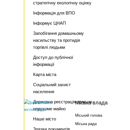
стратегічну екологічну оцінку
Інформація для ВПО
Інформує ЦНАП
Запобігання домашньому
насильству та протидія
торгівлі людьми
Доступ до публічної
інформації
Карта міста
Соціальний захист
населення
Державна реєстрація прав на
Міська влада
нерухоме майно
Міський голова
Наше місто
Міська рада
Зразки документів