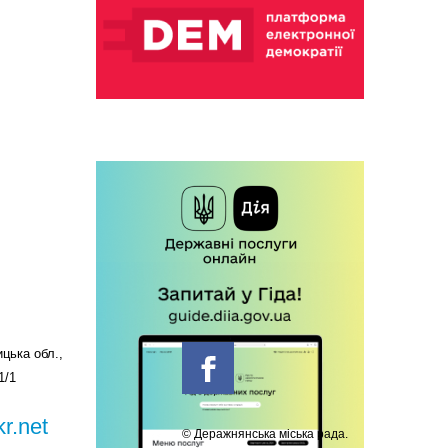
цька обл.,
1/1
r.net
© Деражнянська міська рада.