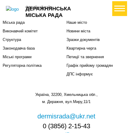
Міська влада
Громадянам
+ Створити петицію
Офіційний сайт
ДЕРАЖНЯНСЬКА
Міський голова
Вони загинули за Україну
МІСЬКА РАДА
Міська рада
Наше місто
Виконавчий комітет
Новини міста
Структура
Зразки документів
Законодавча база
Квартирна черга
Міські програми
Петиції та звернення
Регуляторна політика
Графік прийому громадян
ДПС інформує
Україна, 32200, Хмельницька обл.,
м. Деражня, вул.Миру,11/1
dermisrada@ukr.net
0 (3856) 2-15-43