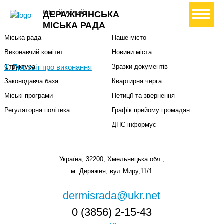
Міська влада
Громадянам
+ Створити петицію
Офіційний сайт
ДЕРАЖНЯНСЬКА
Міський голова
Вони загинули за Україну
МІСЬКА РАДА
Міська рада
Наше місто
Виконавчий комітет
Новини міста
1. Про звіт про виконання
Структура
Зразки документів
Законодавча база
Квартирна черга
Міські програми
Петиції та звернення
Регуляторна політика
Графік прийому громадян
ДПС інформує
Україна, 32200, Хмельницька обл.,
м. Деражня, вул.Миру,11/1
dermisrada@ukr.net
0 (3856) 2-15-43