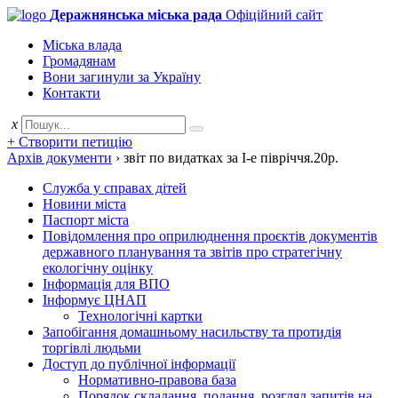
Деражнянська міська рада
Офіційний сайт
Міська влада
Громадянам
Вони загинули за Україну
Контакти
x
+ Створити петицію
Архів документи
›
звіт по видатках за І-е півріччя.20р.
Служба у справах дітей
Новини міста
Паспорт міста
Повідомлення про оприлюднення проєктів документів
державного планування та звітів про стратегічну
екологічну оцінку
Інформація для ВПО
Інформує ЦНАП
Технологічні картки
Запобігання домашньому насильству та протидія
торгівлі людьми
Доступ до публічної інформації
Нормативно-правова база
Порядок складання, подання, розгляд запитів на