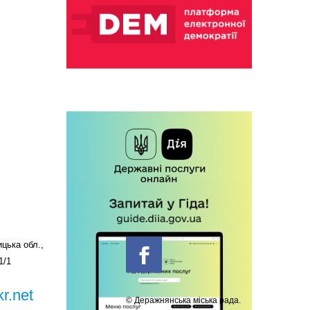
цька обл.,
1/1
r.net
© Деражнянська міська рада.