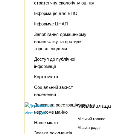
стратегічну екологічну оцінку
Інформація для ВПО
Інформує ЦНАП
Запобігання домашньому
насильству та протидія
торгівлі людьми
Доступ до публічної
інформації
Карта міста
Соціальний захист
населення
Державна реєстрація прав на
Міська влада
нерухоме майно
Міський голова
Наше місто
Міська рада
Зразки документів