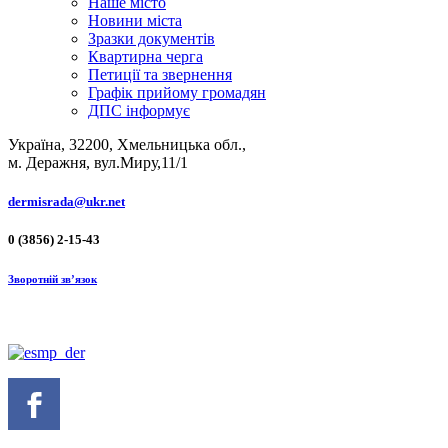
Наше місто
Новини міста
Зразки документів
Квартирна черга
Петиції та звернення
Графік прийому громадян
ДПС інформує
Україна, 32200, Хмельницька обл.,
м. Деражня, вул.Миру,11/1
dermisrada@ukr.net
0 (3856) 2-15-43
Зворотній зв’язок