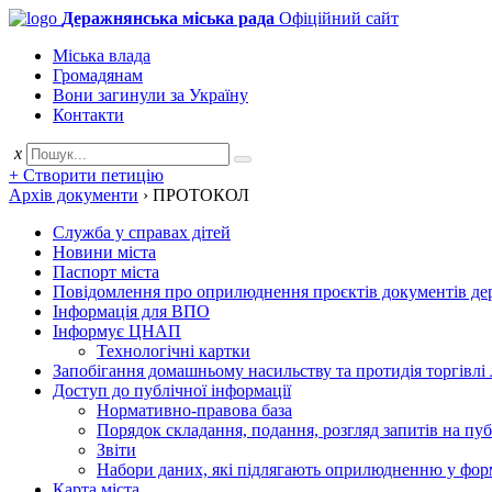
Деражнянська міська рада
Офіційний сайт
Міська влада
Громадянам
Вони загинули за Україну
Контакти
x
+ Створити петицію
Архів документи
›
ПРОТОКОЛ
Служба у справах дітей
Новини міста
Паспорт міста
Повідомлення про оприлюднення проєктів документів держ
Інформація для ВПО
Інформує ЦНАП
Технологічні картки
Запобігання домашньому насильству та протидія торгівлі
Доступ до публічної інформації
Нормативно-правова база
Порядок складання, подання, розгляд запитів на пу
Звіти
Набори даних, які підлягають оприлюдненню у фор
Карта міста