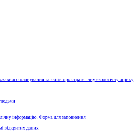
авного планування та звітів про стратегічну екологічну оцінку
 людьми
блічну інформацію. Форма для заповнення
мі відкритих даних