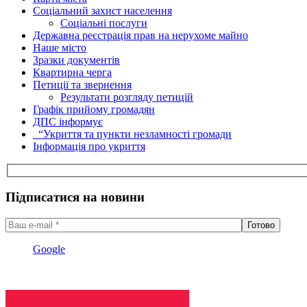
Соціальний захист населення
Соціальні послуги
Державна реєстрація прав на нерухоме майно
Наше місто
Зразки документів
Квартирна черга
Петиції та звернення
Результати розгляду петицій
Графік прийому громадян
ДПС інформує
“Укриття та пункти незламності громади
Інформація про укриття
Підписатися на новини
Google