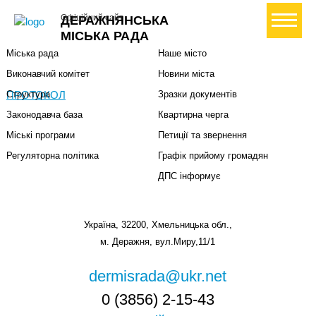
Міська влада
Громадянам
+ Створити петицію
Офіційний сайт
ДЕРАЖНЯНСЬКА
Міський голова
Вони загинули за Україну
МІСЬКА РАДА
Міська рада
Наше місто
Виконавчий комітет
Новини міста
ПРОТОКОЛ
Структура
Зразки документів
Законодавча база
Квартирна черга
Міські програми
Петиції та звернення
Регуляторна політика
Графік прийому громадян
ДПС інформує
Україна, 32200, Хмельницька обл.,
м. Деражня, вул.Миру,11/1
dermisrada@ukr.net
0 (3856) 2-15-43