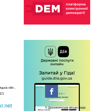
цька обл.,
1/1
r.net
© Деражнянська міська рада.