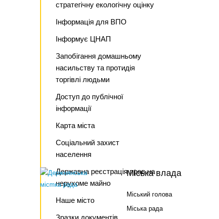
стратегічну екологічну оцінку
Інформація для ВПО
Інформує ЦНАП
Запобігання домашньому
насильству та протидія
торгівлі людьми
Доступ до публічної
інформації
Карта міста
Соціальний захист
населення
Державна реєстрація прав на
Міська влада
нерухоме майно
Міський голова
Наше місто
Міська рада
Зразки документів