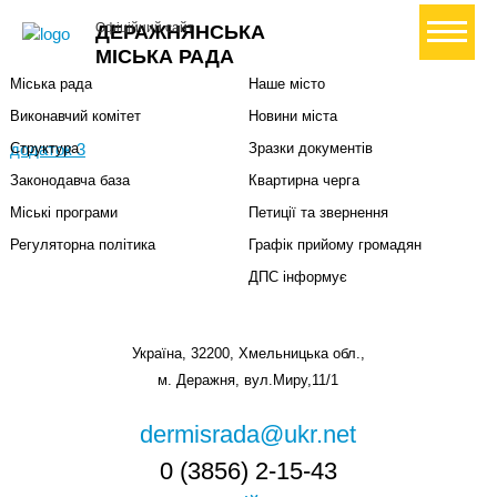
Міська влада
Громадянам
+ Створити петицію
Офіційний сайт
ДЕРАЖНЯНСЬКА
Міський голова
Вони загинули за Україну
МІСЬКА РАДА
Міська рада
Наше місто
Виконавчий комітет
Новини міста
додаток 3
Структура
Зразки документів
Законодавча база
Квартирна черга
Міські програми
Петиції та звернення
Регуляторна політика
Графік прийому громадян
ДПС інформує
Україна, 32200, Хмельницька обл.,
м. Деражня, вул.Миру,11/1
dermisrada@ukr.net
0 (3856) 2-15-43