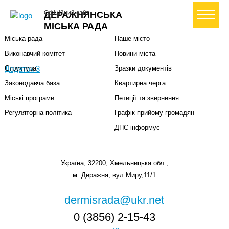
Міська влада
Громадянам
+ Створити петицію
Офіційний сайт
ДЕРАЖНЯНСЬКА
Міський голова
Вони загинули за Україну
МІСЬКА РАДА
Міська рада
Наше місто
Виконавчий комітет
Новини міста
Додаток 3
Структура
Зразки документів
Законодавча база
Квартирна черга
Міські програми
Петиції та звернення
Регуляторна політика
Графік прийому громадян
ДПС інформує
Україна, 32200, Хмельницька обл.,
м. Деражня, вул.Миру,11/1
dermisrada@ukr.net
0 (3856) 2-15-43