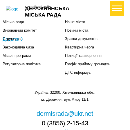
Міська влада
Громадянам
+ Створити петицію
Офіційний сайт
ДЕРАЖНЯНСЬКА
Міський голова
Вони загинули за Україну
МІСЬКА РАДА
Міська рада
Наше місто
Виконавчий комітет
Новини міста
Додаток 3
Структура
Зразки документів
Законодавча база
Квартирна черга
Міські програми
Петиції та звернення
Регуляторна політика
Графік прийому громадян
ДПС інформує
Україна, 32200, Хмельницька обл.,
м. Деражня, вул.Миру,11/1
dermisrada@ukr.net
0 (3856) 2-15-43