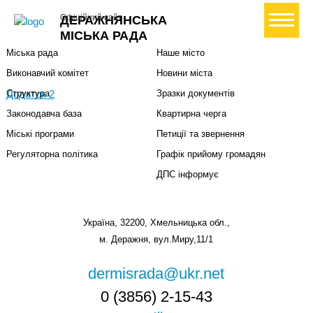
Міська влада
Громадянам
+ Створити петицію
Офіційний сайт
ДЕРАЖНЯНСЬКА
Міський голова
Вони загинули за Україну
МІСЬКА РАДА
Міська рада
Наше місто
Виконавчий комітет
Новини міста
Додаток 2
Структура
Зразки документів
Законодавча база
Квартирна черга
Міські програми
Петиції та звернення
Регуляторна політика
Графік прийому громадян
ДПС інформує
Україна, 32200, Хмельницька обл.,
м. Деражня, вул.Миру,11/1
dermisrada@ukr.net
0 (3856) 2-15-43