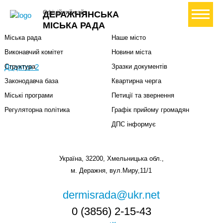
Міська влада
Громадянам
+ Створити петицію
Офіційний сайт
ДЕРАЖНЯНСЬКА
Міський голова
Вони загинули за Україну
МІСЬКА РАДА
Міська рада
Наше місто
Виконавчий комітет
Новини міста
Додаток 2
Структура
Зразки документів
Законодавча база
Квартирна черга
Міські програми
Петиції та звернення
Регуляторна політика
Графік прийому громадян
ДПС інформує
Україна, 32200, Хмельницька обл.,
м. Деражня, вул.Миру,11/1
dermisrada@ukr.net
0 (3856) 2-15-43