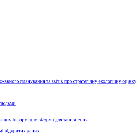
авного планування та звітів про стратегічну екологічну оцінку
 людьми
блічну інформацію. Форма для заповнення
мі відкритих даних