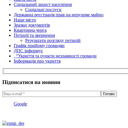
Соціальний захист населення
Соціальні послуги
Державна реєстрація прав на нерухоме майно
Наше місто
Зразки документів
Квартирна черга
Петиції та звернення
Результати розгляду петицій
Графік прийому громадян
ДПС інформує
“Укриття та пункти незламності громади
Інформація про укриття
Підписатися на новини
Google