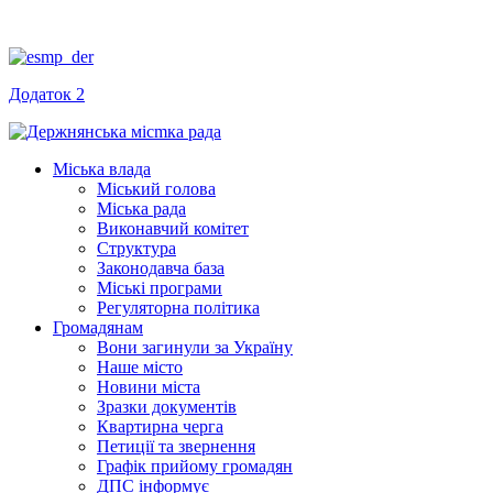
Додаток 2
Міська влада
Міський голова
Міська рада
Виконавчий комітет
Структура
Законодавча база
Міські програми
Регуляторна політика
Громадянам
Вони загинули за Україну
Наше місто
Новини міста
Зразки документів
Квартирна черга
Петиції та звернення
Графік прийому громадян
ДПС інформує