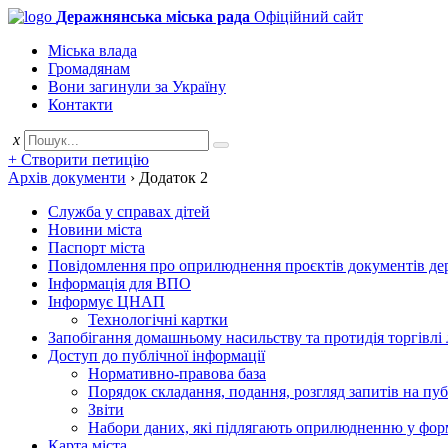
Деражнянська міська рада
Офіційний сайт
Міська влада
Громадянам
Вони загинули за Україну
Контакти
x
+ Створити петицію
Архів документи
›
Додаток 2
Служба у справах дітей
Новини міста
Паспорт міста
Повідомлення про оприлюднення проєктів документів держ
Інформація для ВПО
Інформує ЦНАП
Технологічні картки
Запобігання домашньому насильству та протидія торгівлі
Доступ до публічної інформації
Нормативно-правова база
Порядок складання, подання, розгляд запитів на пу
Звіти
Набори даних, які підлягають оприлюдненню у фор
Карта міста