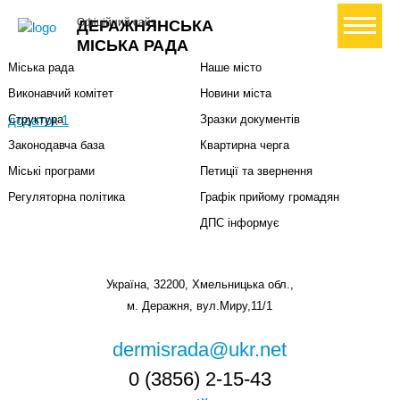
Міська влада
Громадянам
+ Створити петицію
Офіційний сайт
ДЕРАЖНЯНСЬКА
Міський голова
Вони загинули за Україну
МІСЬКА РАДА
Міська рада
Наше місто
Виконавчий комітет
Новини міста
додаток 1
Структура
Зразки документів
Законодавча база
Квартирна черга
Міські програми
Петиції та звернення
Регуляторна політика
Графік прийому громадян
ДПС інформує
Україна, 32200, Хмельницька обл.,
м. Деражня, вул.Миру,11/1
dermisrada@ukr.net
0 (3856) 2-15-43