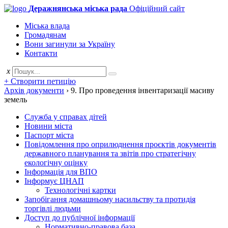
Деражнянська міська рада
Офіційний сайт
Міська влада
Громадянам
Вони загинули за Україну
Контакти
x
+ Створити петицію
Архів документи
›
9. Про проведення інвентаризації масиву
земель
Служба у справах дітей
Новини міста
Паспорт міста
Повідомлення про оприлюднення проєктів документів
державного планування та звітів про стратегічну
екологічну оцінку
Інформація для ВПО
Інформує ЦНАП
Технологічні картки
Запобігання домашньому насильству та протидія
торгівлі людьми
Доступ до публічної інформації
Нормативно-правова база