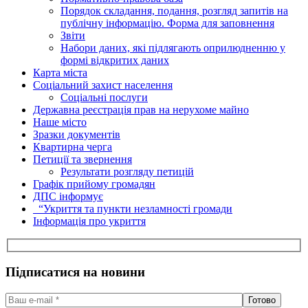
Порядок складання, подання, розгляд запитів на
публічну інформацію. Форма для заповнення
Звіти
Набори даних, які підлягають оприлюдненню у
формі відкритих даних
Карта міста
Соціальний захист населення
Соціальні послуги
Державна реєстрація прав на нерухоме майно
Наше місто
Зразки документів
Квартирна черга
Петиції та звернення
Результати розгляду петицій
Графік прийому громадян
ДПС інформує
“Укриття та пункти незламності громади
Інформація про укриття
Підписатися на новини