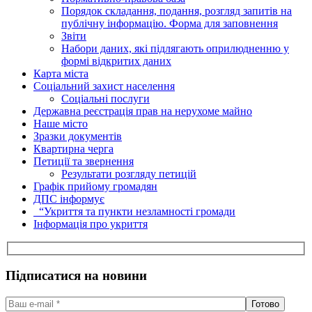
Порядок складання, подання, розгляд запитів на
публічну інформацію. Форма для заповнення
Звіти
Набори даних, які підлягають оприлюдненню у
формі відкритих даних
Карта міста
Соціальний захист населення
Соціальні послуги
Державна реєстрація прав на нерухоме майно
Наше місто
Зразки документів
Квартирна черга
Петиції та звернення
Результати розгляду петицій
Графік прийому громадян
ДПС інформує
“Укриття та пункти незламності громади
Інформація про укриття
Підписатися на новини