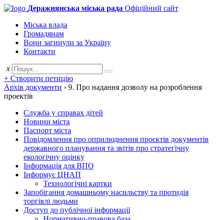
Деражнянська міська рада
Офіційний сайт
Міська влада
Громадянам
Вони загинули за Україну
Контакти
x
+ Створити петицію
Архів документи
›
9. Про надання дозволу на розроблення
проектів
Служба у справах дітей
Новини міста
Паспорт міста
Повідомлення про оприлюднення проєктів документів
державного планування та звітів про стратегічну
екологічну оцінку
Інформація для ВПО
Інформує ЦНАП
Технологічні картки
Запобігання домашньому насильству та протидія
торгівлі людьми
Доступ до публічної інформації
Нормативно-правова база