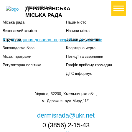
Міська влада
Громадянам
+ Створити петицію
Офіційний сайт
ДЕРАЖНЯНСЬКА
Міський голова
Вони загинули за Україну
МІСЬКА РАДА
Міська рада
Наше місто
Виконавчий комітет
Новини міста
9. Про надання дозволу на розроблення проектів
Структура
Зразки документів
Законодавча база
Квартирна черга
Міські програми
Петиції та звернення
Регуляторна політика
Графік прийому громадян
ДПС інформує
Україна, 32200, Хмельницька обл.,
м. Деражня, вул.Миру,11/1
dermisrada@ukr.net
0 (3856) 2-15-43